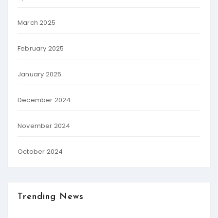
March 2025
February 2025
January 2025
December 2024
November 2024
October 2024
Trending News