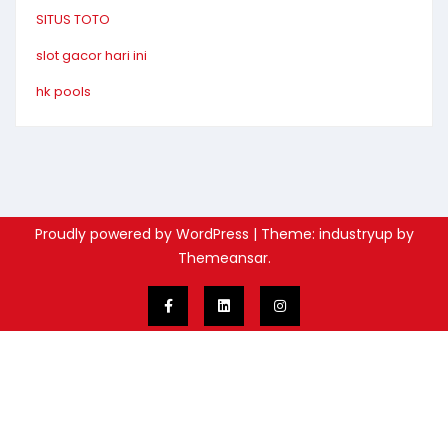
SITUS TOTO
slot gacor hari ini
hk pools
Proudly powered by WordPress
|
Theme: industryup by
Themeansar
.