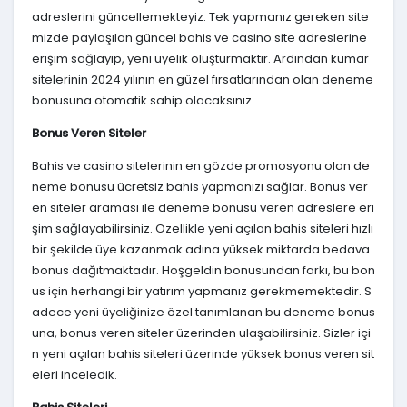
adreslerini güncellemekteyiz. Tek yapmanız gereken site
mizde paylaşılan güncel bahis ve casino site adreslerine
erişim sağlayıp, yeni üyelik oluşturmaktır. Ardından kumar
sitelerinin 2024 yılının en güzel fırsatlarından olan deneme
bonusuna otomatik sahip olacaksınız.
Bonus Veren Siteler
Bahis ve casino sitelerinin en gözde promosyonu olan de
neme bonusu ücretsiz bahis yapmanızı sağlar. Bonus ver
en siteler araması ile deneme bonusu veren adreslere eri
şim sağlayabilirsiniz. Özellikle yeni açılan bahis siteleri hızlı
bir şekilde üye kazanmak adına yüksek miktarda bedava
bonus dağıtmaktadır. Hoşgeldin bonusundan farkı, bu bon
us için herhangi bir yatırım yapmanız gerekmemektedir. S
adece yeni üyeliğinize özel tanımlanan bu deneme bonus
una, bonus veren siteler üzerinden ulaşabilirsiniz. Sizler içi
n yeni açılan bahis siteleri üzerinde yüksek bonus veren sit
eleri inceledik.