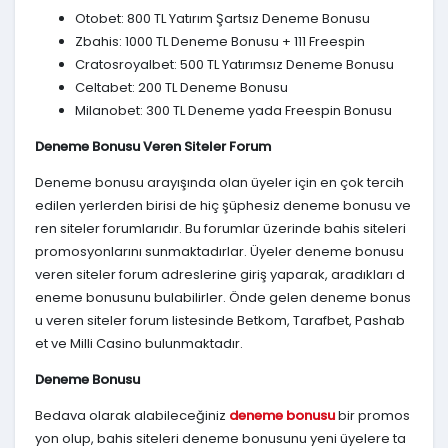
Otobet: 800 TL Yatırım Şartsız Deneme Bonusu
Zbahis: 1000 TL Deneme Bonusu + 111 Freespin
Cratosroyalbet: 500 TL Yatırımsız Deneme Bonusu
Celtabet: 200 TL Deneme Bonusu
Milanobet: 300 TL Deneme yada Freespin Bonusu
Deneme Bonusu Veren Siteler Forum
Deneme bonusu arayışında olan üyeler için en çok tercih
edilen yerlerden birisi de hiç şüphesiz deneme bonusu ve
ren siteler forumlarıdır. Bu forumlar üzerinde bahis siteleri
promosyonlarını sunmaktadırlar. Üyeler deneme bonusu
veren siteler forum adreslerine giriş yaparak, aradıkları d
eneme bonusunu bulabilirler. Önde gelen deneme bonus
u veren siteler forum listesinde Betkom, Tarafbet, Pashab
et ve Milli Casino bulunmaktadır.
Deneme Bonusu
Bedava olarak alabileceğiniz
deneme bonusu
bir promos
yon olup, bahis siteleri deneme bonusunu yeni üyelere ta