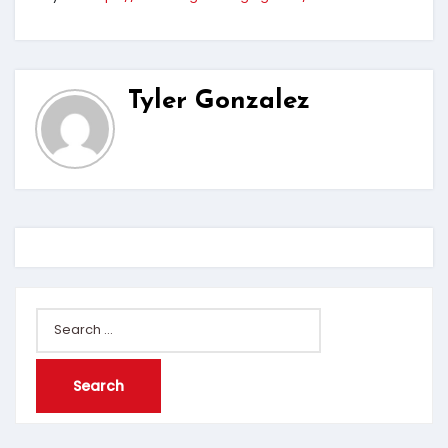
Tyler Gonzalez
Search
for: