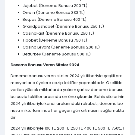
Jojobet (Deneme Bonusu 200 TL)
Onwin (Deneme Bonusu 333 TL)
Betpas (Deneme Bonusu 400 TL)
Grandpashabet (Deneme Bonusu 250 TL)
CasinoFast (Deneme Bonusu 250 TL)
Tipobet (Deneme Bonusu 750 TL)
Casino Levant (Deneme Bonusu 200 TL)
Betturkey (Deneme Bonusu 500 TL)
Deneme Bonusu Veren Siteler 2024
Deneme bonusu veren siteler 2024 yılı itibariyle çeşitli pro
mosyonlarla üyelere cazip teklifler yapmaktadır. Özellikle
verilen yüksek miktarlarda yatırım şartsız deneme bonusu
bu cazip teklifler arasında en öne çıkandır. Bahis sitelerinin
2024 yılı itibariyle kendi aralarındaki rekabeti, deneme bo
nusu miktarlarınında her geçen gün artmasını sağlamakta
dır.
2024 yılı itibariyle 100 TL, 200 TL, 250 TL, 400 TL, 500 TL, 750tL, 1