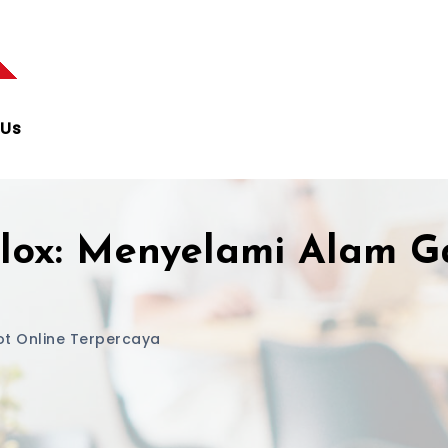
 Us
lox: Menyelami Alam
ot Online Terpercaya