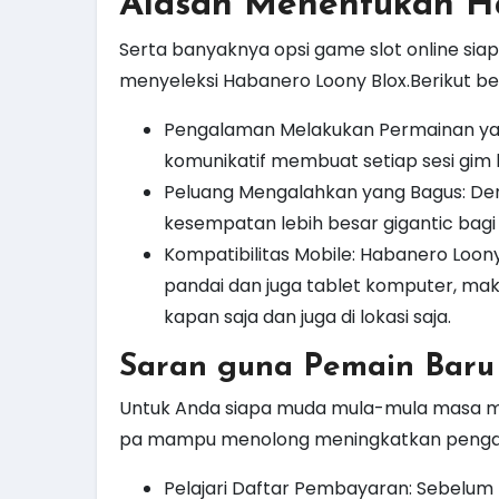
Alasan Menentukan H
Serta banyaknya opsi game slot online si
menyeleksi Habanero Loony Blox.Berikut b
Pengalaman Melakukan Permainan yan
komunikatif membuat setiap sesi gi
Peluang Mengalahkan yang Bagus: Deng
kesempatan lebih besar gigantic bag
Kompatibilitas Mobile: Habanero Loon
pandai dan juga tablet komputer, ma
kapan saja dan juga di lokasi saja.
Saran guna Pemain Baru
Untuk Anda siapa muda mula-mula masa me
pa mampu menolong meningkatkan penga
Pelajari Daftar Pembayaran: Sebelum