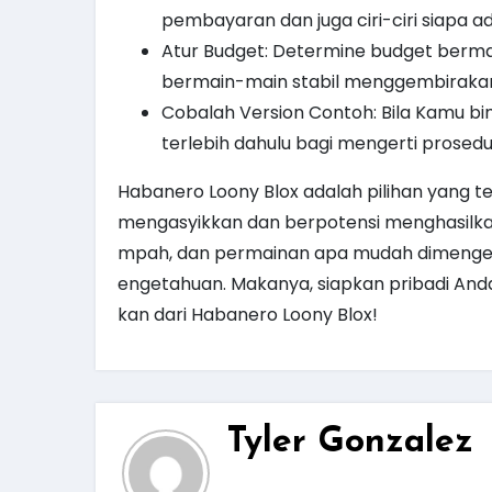
pembayaran dan juga ciri-ciri siapa ad
Atur Budget: Determine budget bermai
bermain-main stabil menggembiraka
Cobalah Version Contoh: Bila Kamu bi
terlebih dahulu bagi mengerti prosedu
Habanero Loony Blox adalah pilihan yang t
mengasyikkan dan berpotensi menghasilka
mpah, dan permainan apa mudah dimengert
engetahuan. Makanya, siapkan pribadi An
kan dari Habanero Loony Blox!
Tyler Gonzalez