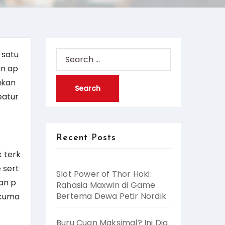
 satu
Search
in ap
for:
akan
eatur
Recent Posts
k terk
 sert
Slot Power of Thor Hoki:
an p
Rahasia Maxwin di Game
Bertema Dewa Petir Nordik
 cuma
Buru Cuan Maksimal? Ini Dia