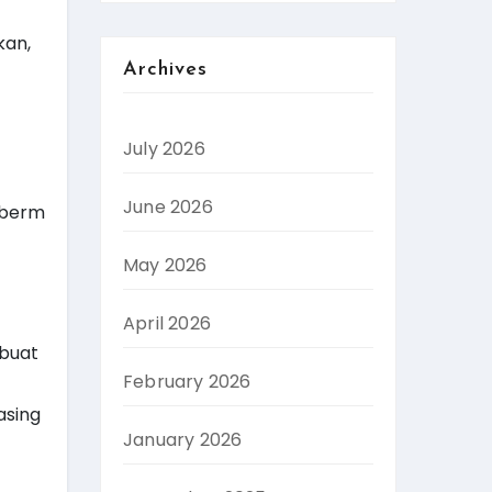
kan,
Archives
July 2026
June 2026
 berm
May 2026
April 2026
mbuat
February 2026
asing
January 2026