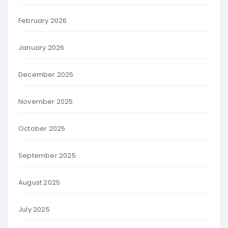
February 2026
January 2026
December 2025
November 2025
October 2025
September 2025
August 2025
July 2025