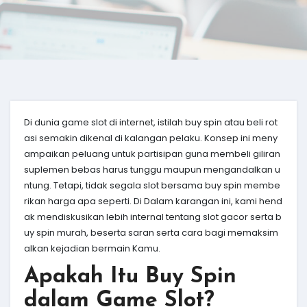
Di dunia game slot di internet, istilah buy spin atau beli rot
asi semakin dikenal di kalangan pelaku. Konsep ini meny
ampaikan peluang untuk partisipan guna membeli giliran
suplemen bebas harus tunggu maupun mengandalkan u
ntung. Tetapi, tidak segala slot bersama buy spin membe
rikan harga apa seperti. Di Dalam karangan ini, kami hend
ak mendiskusikan lebih internal tentang slot gacor serta b
uy spin murah, beserta saran serta cara bagi memaksim
alkan kejadian bermain Kamu.
Apakah Itu Buy Spin
dalam Game Slot?