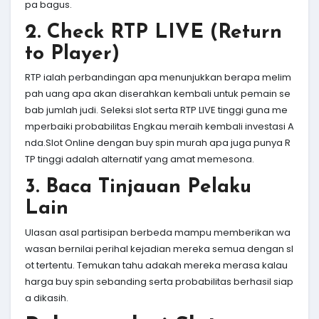
pa bagus.
2. Check RTP LIVE (Return
to Player)
RTP ialah perbandingan apa menunjukkan berapa melim
pah uang apa akan diserahkan kembali untuk pemain se
bab jumlah judi. Seleksi slot serta RTP LIVE tinggi guna me
mperbaiki probabilitas Engkau meraih kembali investasi A
nda.Slot Online dengan buy spin murah apa juga punya R
TP tinggi adalah alternatif yang amat memesona.
3. Baca Tinjauan Pelaku
Lain
Ulasan asal partisipan berbeda mampu memberikan wa
wasan bernilai perihal kejadian mereka semua dengan sl
ot tertentu. Temukan tahu adakah mereka merasa kalau
harga buy spin sebanding serta probabilitas berhasil siap
a dikasih.