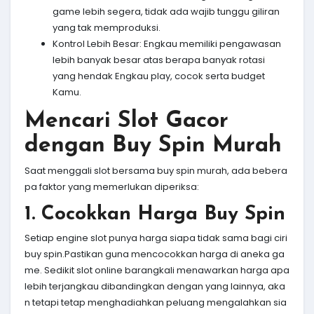
game lebih segera, tidak ada wajib tunggu giliran
yang tak memproduksi.
Kontrol Lebih Besar: Engkau memiliki pengawasan
lebih banyak besar atas berapa banyak rotasi
yang hendak Engkau play, cocok serta budget
Kamu.
Mencari Slot Gacor
dengan Buy Spin Murah
Saat menggali slot bersama buy spin murah, ada bebera
pa faktor yang memerlukan diperiksa:
1. Cocokkan Harga Buy Spin
Setiap engine slot punya harga siapa tidak sama bagi ciri
buy spin.Pastikan guna mencocokkan harga di aneka ga
me. Sedikit slot online barangkali menawarkan harga apa
lebih terjangkau dibandingkan dengan yang lainnya, aka
n tetapi tetap menghadiahkan peluang mengalahkan sia