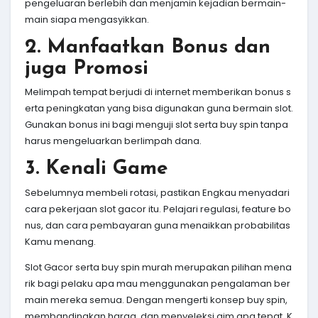
pengeluaran berlebih dan menjamin kejadian bermain-
main siapa mengasyikkan.
2. Manfaatkan Bonus dan
juga Promosi
Melimpah tempat berjudi di internet memberikan bonus s
erta peningkatan yang bisa digunakan guna bermain slot.
Gunakan bonus ini bagi menguji slot serta buy spin tanpa
harus mengeluarkan berlimpah dana.
3. Kenali Game
Sebelumnya membeli rotasi, pastikan Engkau menyadari
cara pekerjaan slot gacor itu. Pelajari regulasi, feature bo
nus, dan cara pembayaran guna menaikkan probabilitas
Kamu menang.
Slot Gacor serta buy spin murah merupakan pilihan mena
rik bagi pelaku apa mau menggunakan pengalaman ber
main mereka semua. Dengan mengerti konsep buy spin,
membandingkan harga, dan menyeleksi gim apa tepat, K