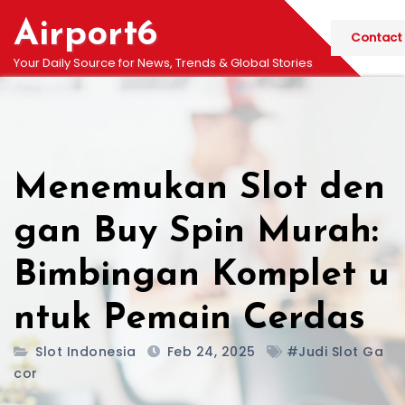
Skip
Airport6
to
Contact
content
Your Daily Source for News, Trends & Global Stories
Menemukan Slot den
gan Buy Spin Murah:
Bimbingan Komplet u
ntuk Pemain Cerdas
Slot Indonesia
Feb 24, 2025
#judi Slot Ga
Cor