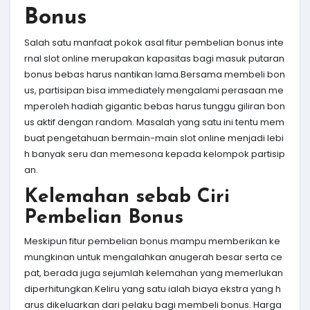
Bonus
Salah satu manfaat pokok asal fitur pembelian bonus inte
rnal slot online merupakan kapasitas bagi masuk putaran
bonus bebas harus nantikan lama.Bersama membeli bon
us, partisipan bisa immediately mengalami perasaan me
mperoleh hadiah gigantic bebas harus tunggu giliran bon
us aktif dengan random. Masalah yang satu ini tentu mem
buat pengetahuan bermain-main slot online menjadi lebi
h banyak seru dan memesona kepada kelompok partisip
an.
Kelemahan sebab Ciri
Pembelian Bonus
Meskipun fitur pembelian bonus mampu memberikan ke
mungkinan untuk mengalahkan anugerah besar serta ce
pat, berada juga sejumlah kelemahan yang memerlukan
diperhitungkan.Keliru yang satu ialah biaya ekstra yang h
arus dikeluarkan dari pelaku bagi membeli bonus. Harga