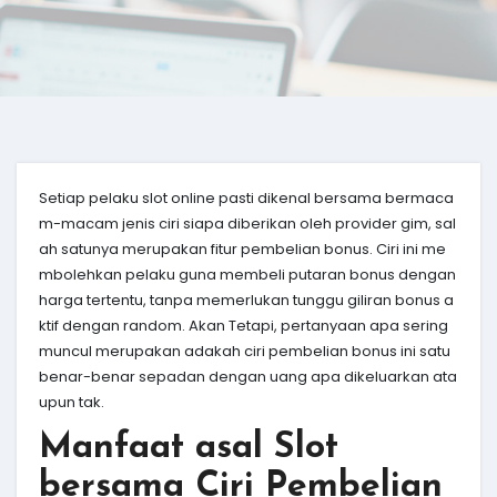
Setiap pelaku slot online pasti dikenal bersama bermaca
m-macam jenis ciri siapa diberikan oleh provider gim, sal
ah satunya merupakan fitur pembelian bonus. Ciri ini me
mbolehkan pelaku guna membeli putaran bonus dengan
harga tertentu, tanpa memerlukan tunggu giliran bonus a
ktif dengan random. Akan Tetapi, pertanyaan apa sering
muncul merupakan adakah ciri pembelian bonus ini satu
benar-benar sepadan dengan uang apa dikeluarkan ata
upun tak.
Manfaat asal Slot
bersama Ciri Pembelian