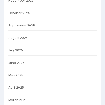
November 2025
October 2025
September 2025
August 2025
July 2025
June 2025
May 2025
April 2025
March 2025