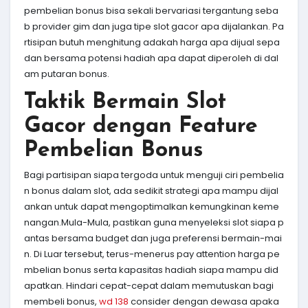
pembelian bonus bisa sekali bervariasi tergantung seba
b provider gim dan juga tipe slot gacor apa dijalankan. Pa
rtisipan butuh menghitung adakah harga apa dijual sepa
dan bersama potensi hadiah apa dapat diperoleh di dal
am putaran bonus.
Taktik Bermain Slot
Gacor dengan Feature
Pembelian Bonus
Bagi partisipan siapa tergoda untuk menguji ciri pembelia
n bonus dalam slot, ada sedikit strategi apa mampu dijal
ankan untuk dapat mengoptimalkan kemungkinan keme
nangan.Mula-Mula, pastikan guna menyeleksi slot siapa p
antas bersama budget dan juga preferensi bermain-mai
n. Di Luar tersebut, terus-menerus pay attention harga pe
mbelian bonus serta kapasitas hadiah siapa mampu did
apatkan. Hindari cepat-cepat dalam memutuskan bagi
membeli bonus,
wd 138
consider dengan dewasa apaka