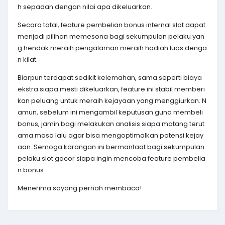
h sepadan dengan nilai apa dikeluarkan.
Secara total, feature pembelian bonus internal slot dapat
menjadi pilihan memesona bagi sekumpulan pelaku yan
g hendak meraih pengalaman meraih hadiah luas denga
n kilat.
Biarpun terdapat sedikit kelemahan, sama seperti biaya
ekstra siapa mesti dikeluarkan, feature ini stabil memberi
kan peluang untuk meraih kejayaan yang menggiurkan. N
amun, sebelum ini mengambil keputusan guna membeli
bonus, jamin bagi melakukan analisis siapa matang terut
ama masa lalu agar bisa mengoptimalkan potensi kejay
aan. Semoga karangan ini bermanfaat bagi sekumpulan
pelaku slot gacor siapa ingin mencoba feature pembelia
n bonus.
Menerima sayang pernah membaca!