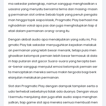
ma sekedar pelengkap, namun sanggup menghasilkan s
uasana yang menyatu bersama tema dari masing-masin
g permainan slot online.Sebab topik yang penuh pengala
man hingga topik siapa klasik, Pragmatic Play berhasil me
nghadirkan vokal apa pas dan juga menghidupkan tiap d
etail dalam permainan orang-orang itu.
Dengan akibat audio apa menakjubkan yang satu ini, Pra
gmatic Play tak sekedar menyuguhkan kejadian melakuk
an permainan yang lebih besar menarik, tetapi pula men
ghasilkan kelompok pemain lebih besar termasuk di dala
m tiap putaran slot gacor.Suara-suara yang tercipta ben
ar-benar sanggup menyulut emosi kelompok pemain ser
ta menciptakan mereka semua makin tergoda bagi berk
elanjutan melakukan permainan.
Slot dari Pragmatic Play dengan dampak tampilan serta a
udio terhebat sebetulnya tidak ada duanya. Dengan visua
l bermutu menjulang dan juga efek audio siapa menghan
yutkan, tiap game slot apa mereka semua membuat men