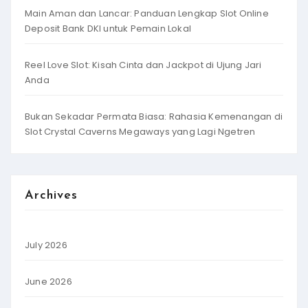
Main Aman dan Lancar: Panduan Lengkap Slot Online
Deposit Bank DKI untuk Pemain Lokal
Reel Love Slot: Kisah Cinta dan Jackpot di Ujung Jari
Anda
Bukan Sekadar Permata Biasa: Rahasia Kemenangan di
Slot Crystal Caverns Megaways yang Lagi Ngetren
Archives
July 2026
June 2026