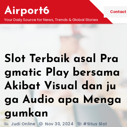
Skip
Airport6
to
Contact
content
Your Daily Source for News, Trends & Global Stories
Slot Terbaik asal Pra
gmatic Play bersama
Akibat Visual dan ju
ga Audio apa Menga
gumkan
Judi Online
Nov 30, 2024
#situs Slot