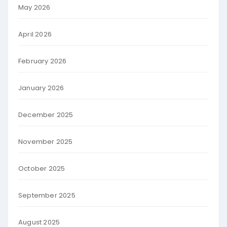
May 2026
April 2026
February 2026
January 2026
December 2025
November 2025
October 2025
September 2025
August 2025