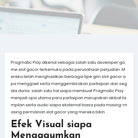
Pragmatic Play dikenal sebagai salah satu developer ga
me slot gacor terkemuka pada perusahaan perjudian. M
ereka telah menghasilkan berbagai tipe gim slot gacor a
pa menggaet serta menggembirakan partisipan dari seg
ala dunia. salah satu hal siapa membuat Pragmatic Play
menjadi opsi utama para partisipan merupakan akibat ta
mpilan serta audio siapa eksternal biasa pada masing-m
asing permainan slot gacor yang mereka bikin.
Efek Visual siapa
Mengagumkan