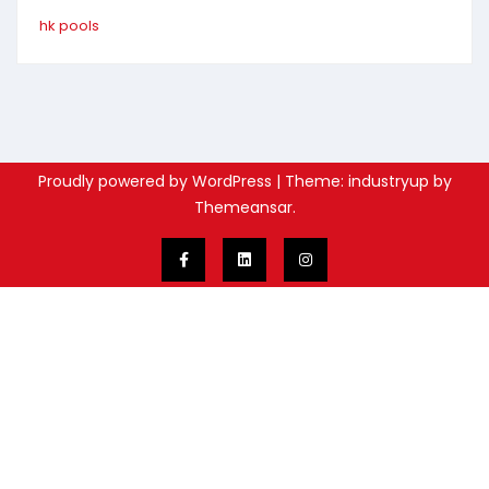
hk pools
Proudly powered by WordPress
|
Theme: industryup by
Themeansar
.