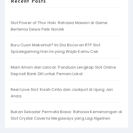
Recent Posts
Slot Power of Thor Hoki: Rahasia Maxwin di Game
Bertema Dewa Petir Nordik
Buru Cuan Maksimal? Ini Dia Bocoran RTP Slot
Spadegaming Hari Ini yang Wajib Kamu Cek
Main Aman dan Lancar: Panduan Lengkap Slot Online
Deposit Bank DKI untuk Pemain Lokal
Reel Love Slot: Kisah Cinta dan Jackpot di Ujung Jari
Anda
Bukan Sekadar Permata Biasa: Rahasia Kemenangan di
Slot Crystal Caverns Megaways yang Lagi Ngetren