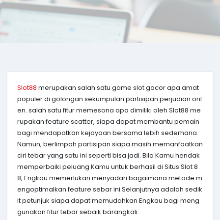
Slot88
merupakan salah satu game slot gacor apa amat
populer di golongan sekumpulan partisipan perjudian onl
en. salah satu fitur memesona apa dimiliki oleh Slot88 me
rupakan feature scatter, siapa dapat membantu pemain
bagi mendapatkan kejayaan bersama lebih sederhana.
Namun, berlimpah partisipan siapa masih memanfaatkan
ciri tebar yang satu ini seperti bisa jadi. Bila Kamu hendak
memperbaiki peluang Kamu untuk berhasil di Situs Slot 8
8, Engkau memerlukan menyadari bagaimana metode m
engoptimalkan feature sebar ini.Selanjutnya adalah sedik
it petunjuk siapa dapat memudahkan Engkau bagi meng
gunakan fitur tebar sebaik barangkali: