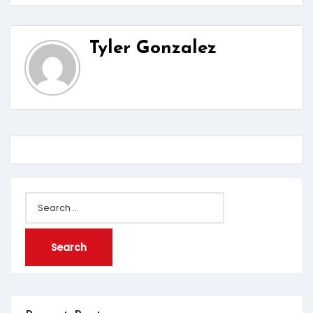
Tyler Gonzalez
Search
for: