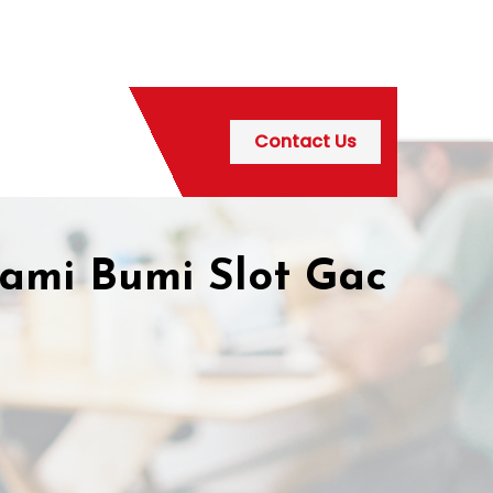
Contact Us
ami Bumi Slot Gac