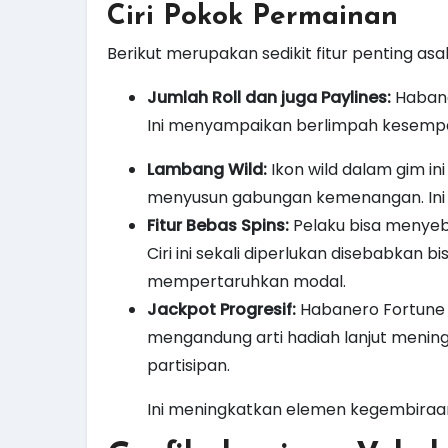
Ciri Pokok Permainan
Berikut merupakan sedikit fitur penting as
Jumlah Roll dan juga Paylines:
Habane
Ini menyampaikan berlimpah kesempa
Lambang Wild:
Ikon wild dalam gim i
menyusun gabungan kemenangan. Ini 
Fitur Bebas Spins:
Pelaku bisa menyeb
Ciri ini sekali diperlukan disebabka
mempertaruhkan modal.
Jackpot Progresif:
Habanero Fortune 
mengandung arti hadiah lanjut meni
partisipan.
Ini meningkatkan elemen kegembiraan