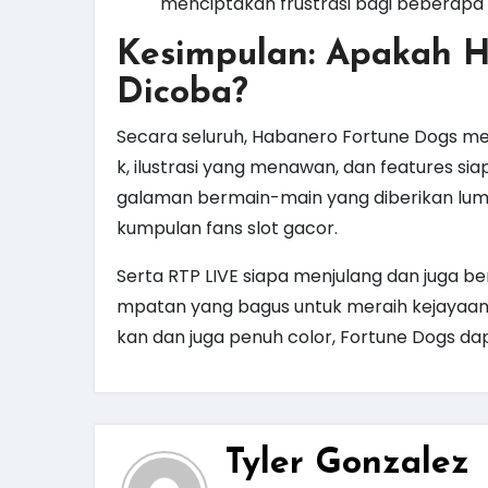
menciptakan frustrasi bagi beberapa
Kesimpulan: Apakah H
Dicoba?
Secara seluruh, Habanero Fortune Dogs m
k, ilustrasi yang menawan, dan features
galaman bermain-main yang diberikan lum
kumpulan fans slot gacor.
Serta RTP LIVE siapa menjulang dan juga b
mpatan yang bagus untuk meraih kejayaan
kan dan juga penuh color, Fortune Dogs dap
Tyler Gonzalez