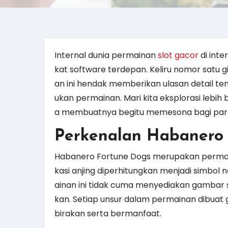
Internal dunia permainan
slot gacor
di inte
kat software terdepan. Keliru nomor satu
an ini hendak memberikan ulasan detail tenta
ukan permainan. Mari kita eksplorasi lebi
a membuatnya begitu memesona bagi para 
Perkenalan Habanero 
Habanero Fortune Dogs merupakan permainan 
kasi anjing diperhitungkan menjadi simbol 
ainan ini tidak cuma menyediakan gambar
kan. Setiap unsur dalam permainan dibua
birakan serta bermanfaat.