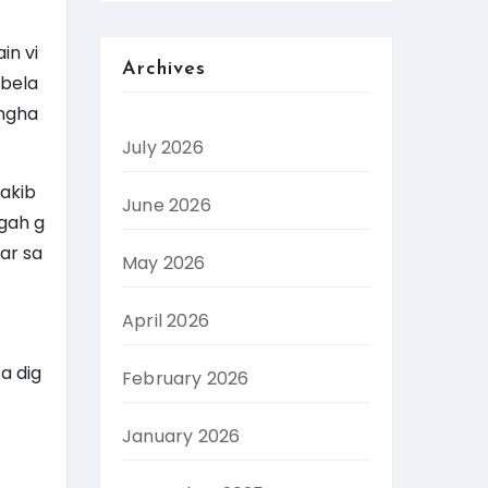
in vi
Archives
 bela
ngha
July 2026
 akib
June 2026
gah g
ar sa
May 2026
April 2026
a dig
February 2026
January 2026