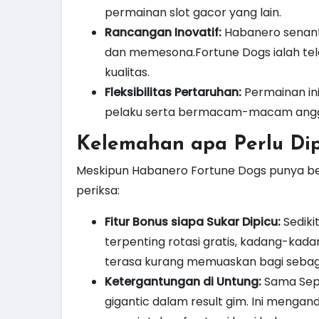
permainan slot gacor yang lain.
Rancangan Inovatif:
Habanero senant
dan memesona.Fortune Dogs ialah te
kualitas.
Fleksibilitas Pertaruhan:
Permainan in
pelaku serta bermacam-macam angg
Kelemahan apa Perlu Di
Meskipun Habanero Fortune Dogs punya be
periksa:
Fitur Bonus siapa Sukar Dipicu:
Sediki
terpenting rotasi gratis, kadang-kada
terasa kurang memuaskan bagi sebagia
Ketergantungan di Untung:
Sama Sepe
gigantic dalam result gim. Ini mengan