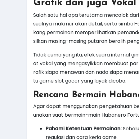
Grafik dan juga Voka
Salah satu hal apa terutama mencolok dari 
sualnya makmur akan detail, serta simbol-si
kang permainan memperlihatkan pemandan
silkan masing-masing putaran beralih pe
Tidak cuma yang itu, efek suara internal gi
at vokal yang mengasyikkan membuat partis
rafik siapa menawan dan nada siapa menar
tu game slot gacor yang layak dicoba.
Rencana Bermain Habane
Agar dapat menggunakan pengetahuan berm
unakan saat bermain-main Habanero Fort
Pahami Ketentuan Permainan:
Sebelu
regulasi dan cara kerja game.