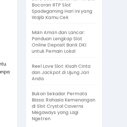
Bocoran RTP Slot
Spadegaming Hari Ini yang
Wajib Kamu Cek
Main Aman dan Lancar:
Panduan Lengkap Slot
Online Deposit Bank DKI
untuk Pemain Lokal
tu.
Reel Love Slot: Kisah Cinta
tanpa
dan Jackpot di Ujung Jari
Anda
Bukan Sekadar Permata
Biasa: Rahasia Kemenangan
di Slot Crystal Caverns
Megaways yang Lagi
Ngetren