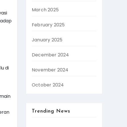
March 2025
asi
hadap
February 2025
January 2025
December 2024
u di
November 2024
October 2024
rmain
Trending News
eran