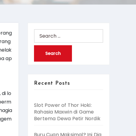
perang
Search
arang
for:
melak
pa ap
Recent Posts
di lo
 perm
Slot Power of Thor Hoki:
hagia
Rahasia Maxwin di Game
Bertema Dewa Petir Nordik
nggem
Buru Cuan Maksimal? Ini Dia