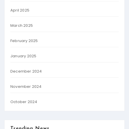
April 2025
March 2025
February 2025
January 2025
December 2024
November 2024
October 2024
Trending News