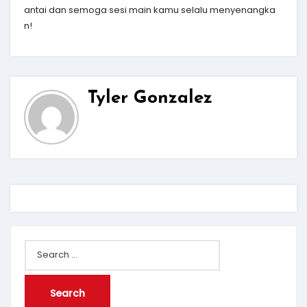
antai dan semoga sesi main kamu selalu menyenangka
n!
Tyler Gonzalez
Search
for: