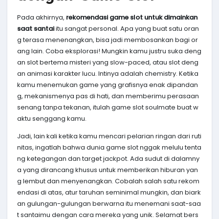
Pada akhirnya,
rekomendasi game slot untuk dimainkan
saat santai
itu sangat personal. Apa yang buat satu oran
g terasa menenangkan, bisa jadi membosankan bagi or
ang lain. Coba eksplorasi! Mungkin kamu justru suka deng
an slot bertema misteri yang slow-paced, atau slot deng
an animasi karakter lucu. Intinya adalah chemistry. Ketika
kamu menemukan game yang grafisnya enak dipandan
g, mekanismenya pas di hati, dan memberimu perasaan
senang tanpa tekanan, itulah game slot soulmate buat w
aktu senggang kamu.
Jadi, lain kali ketika kamu mencari pelarian ringan dari ruti
nitas, ingatlah bahwa dunia game slot nggak melulu tenta
ng ketegangan dan target jackpot. Ada sudut di dalamny
a yang dirancang khusus untuk memberikan hiburan yan
g lembut dan menyenangkan. Cobalah salah satu rekom
endasi di atas, atur taruhan seminimal mungkin, dan biark
an gulungan-gulungan berwarna itu menemani saat-saa
t santaimu dengan cara mereka yang unik. Selamat bers