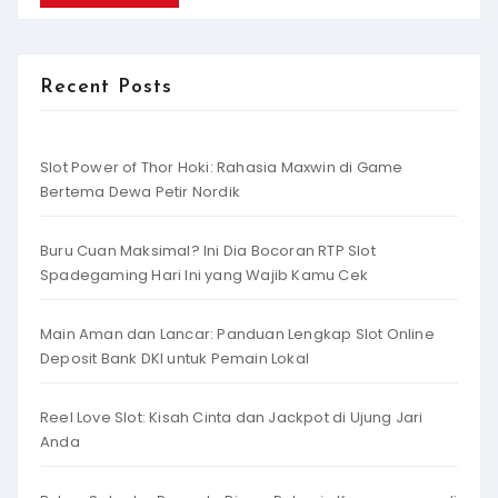
Recent Posts
Slot Power of Thor Hoki: Rahasia Maxwin di Game
Bertema Dewa Petir Nordik
Buru Cuan Maksimal? Ini Dia Bocoran RTP Slot
Spadegaming Hari Ini yang Wajib Kamu Cek
Main Aman dan Lancar: Panduan Lengkap Slot Online
Deposit Bank DKI untuk Pemain Lokal
Reel Love Slot: Kisah Cinta dan Jackpot di Ujung Jari
Anda