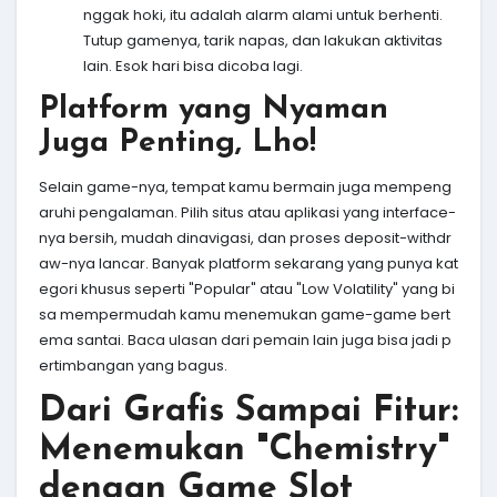
nggak hoki, itu adalah alarm alami untuk berhenti.
Tutup gamenya, tarik napas, dan lakukan aktivitas
lain. Esok hari bisa dicoba lagi.
Platform yang Nyaman
Juga Penting, Lho!
Selain game-nya, tempat kamu bermain juga mempeng
aruhi pengalaman. Pilih situs atau aplikasi yang interface-
nya bersih, mudah dinavigasi, dan proses deposit-withdr
aw-nya lancar. Banyak platform sekarang yang punya kat
egori khusus seperti "Popular" atau "Low Volatility" yang bi
sa mempermudah kamu menemukan game-game bert
ema santai. Baca ulasan dari pemain lain juga bisa jadi p
ertimbangan yang bagus.
Dari Grafis Sampai Fitur:
Menemukan "Chemistry"
dengan Game Slot