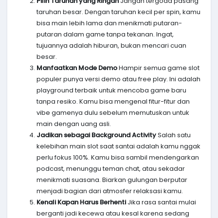
Pilih Taruhan yang Ringan
Jangan tergoda pasang
taruhan besar. Dengan taruhan kecil per spin, kamu
bisa main lebih lama dan menikmati putaran-
putaran dalam game tanpa tekanan. Ingat,
tujuannya adalah hiburan, bukan mencari cuan
besar.
Manfaatkan Mode Demo
Hampir semua game slot
populer punya versi demo atau free play. Ini adalah
playground terbaik untuk mencoba game baru
tanpa resiko. Kamu bisa mengenal fitur-fitur dan
vibe gamenya dulu sebelum memutuskan untuk
main dengan uang asli.
Jadikan sebagai Background Activity
Salah satu
kelebihan main slot saat santai adalah kamu nggak
perlu fokus 100%. Kamu bisa sambil mendengarkan
podcast, menunggu teman chat, atau sekadar
menikmati suasana. Biarkan gulungan berputar
menjadi bagian dari atmosfer relaksasi kamu.
Kenali Kapan Harus Berhenti
Jika rasa santai mulai
berganti jadi kecewa atau kesal karena sedang