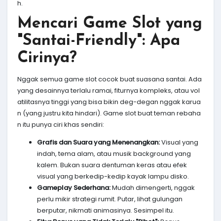
h.
Mencari Game Slot yang
"Santai-Friendly": Apa
Cirinya?
Nggak semua game slot cocok buat suasana santai. Ada
yang desainnya terlalu ramai, fiturnya kompleks, atau vol
atilitasnya tinggi yang bisa bikin deg-degan nggak karua
n (yang justru kita hindari). Game slot buat teman rebaha
n itu punya ciri khas sendiri:
Grafis dan Suara yang Menenangkan:
Visual yang
indah, tema alam, atau musik background yang
kalem. Bukan suara dentuman keras atau efek
visual yang berkedip-kedip kayak lampu disko.
Gameplay Sederhana:
Mudah dimengerti, nggak
perlu mikir strategi rumit. Putar, lihat gulungan
berputar, nikmati animasinya. Sesimpel itu.