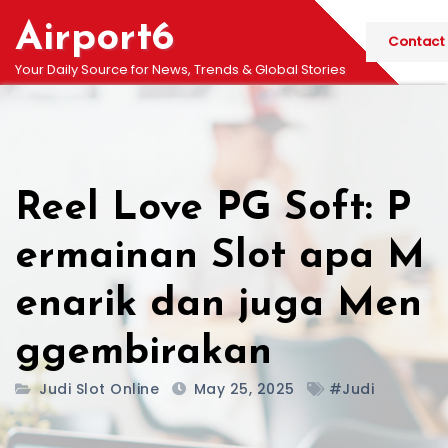
Skip
Airport6
to
Contact
content
Your Daily Source for News, Trends & Global Stories
Reel Love PG Soft: P
ermainan Slot apa M
enarik dan juga Men
ggembirakan
Judi Slot Online
May 25, 2025
#judi