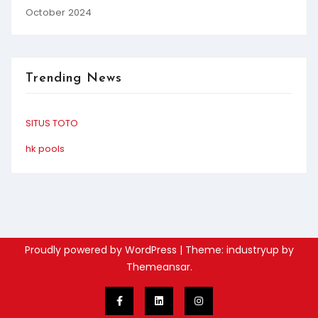
October 2024
Trending News
SITUS TOTO
hk pools
Proudly powered by WordPress
|
Theme: industryup by
Themeansar
.