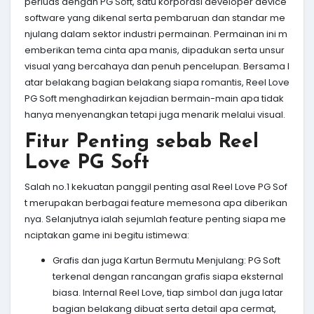
perluas dengan PG Soft, satu korporasi developer device
software yang dikenal serta pembaruan dan standar me
njulang dalam sektor industri permainan. Permainan ini m
emberikan tema cinta apa manis, dipadukan serta unsur
visual yang bercahaya dan penuh pencelupan. Bersama l
atar belakang bagian belakang siapa romantis, Reel Love
PG Soft menghadirkan kejadian bermain-main apa tidak
hanya menyenangkan tetapi juga menarik melalui visual.
Fitur Penting sebab Reel
Love PG Soft
Salah no.1 kekuatan panggil penting asal Reel Love PG Sof
t merupakan berbagai feature memesona apa diberikan
nya. Selanjutnya ialah sejumlah feature penting siapa me
nciptakan game ini begitu istimewa:
Grafis dan juga Kartun Bermutu Menjulang: PG Soft
terkenal dengan rancangan grafis siapa eksternal
biasa. Internal Reel Love, tiap simbol dan juga latar
bagian belakang dibuat serta detail apa cermat,