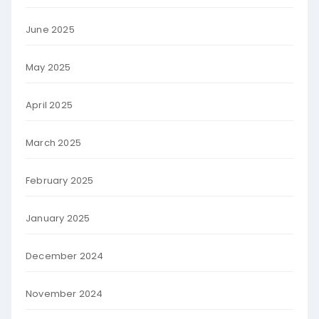
June 2025
May 2025
April 2025
March 2025
February 2025
January 2025
December 2024
November 2024