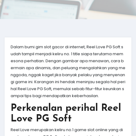
Dalam bumi gim slot gacor di internet, Reel Love PG Soft s
udah tampil menjadi keliru no. 1 title siapa terutama mem
esona perhatian. Dengan gambar apa menawan, cara b
ermain apa dinamis, dan peluang mengalahkan yang me
nggoda, nggak kaget jika banyak pelaku yang menyenan
gi game ini. Karangan ini hendak meninjau segala hal peri
hal Reel Love PG Soft, memulai sebab fitur-fitur keunikan s
ampai tips bagi mendapatkan keberhasilan.
Perkenalan perihal Reel
Love PG Soft
Reel Love merupakan keliru no.1 game slot online yang di