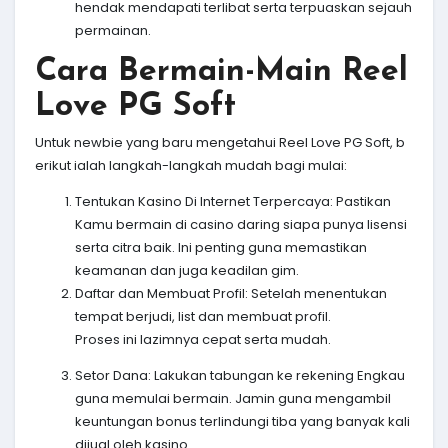
hendak mendapati terlibat serta terpuaskan sejauh
permainan.
Cara Bermain-Main Reel
Love PG Soft
Untuk newbie yang baru mengetahui Reel Love PG Soft, b
erikut ialah langkah-langkah mudah bagi mulai:
Tentukan Kasino Di Internet Terpercaya: Pastikan
Kamu bermain di casino daring siapa punya lisensi
serta citra baik. Ini penting guna memastikan
keamanan dan juga keadilan gim.
Daftar dan Membuat Profil: Setelah menentukan
tempat berjudi, list dan membuat profil.
Proses ini lazimnya cepat serta mudah.
Setor Dana: Lakukan tabungan ke rekening Engkau
guna memulai bermain. Jamin guna mengambil
keuntungan bonus terlindungi tiba yang banyak kali
dijual oleh kasino.