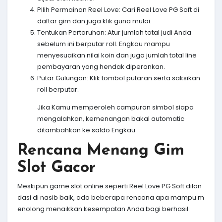
Pilih Permainan Reel Love: Cari Reel Love PG Soft di
daftar gim dan juga klik guna mulai.
Tentukan Pertaruhan: Atur jumlah total judi Anda
sebelum ini berputar roll. Engkau mampu
menyesuaikan nilai koin dan juga jumlah total line
pembayaran yang hendak diperankan.
Putar Gulungan: Klik tombol putaran serta saksikan
roll berputar.
Jika Kamu memperoleh campuran simbol siapa
mengalahkan, kemenangan bakal automatic
ditambahkan ke saldo Engkau.
Rencana Menang Gim
Slot Gacor
Meskipun game slot online seperti Reel Love PG Soft dilan
dasi di nasib baik, ada beberapa rencana apa mampu m
enolong menaikkan kesempatan Anda bagi berhasil: