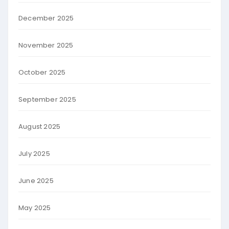
December 2025
November 2025
October 2025
September 2025
August 2025
July 2025
June 2025
May 2025