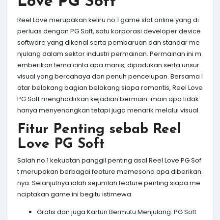
Love PG Soft
Reel Love merupakan keliru no.1 game slot online yang di
perluas dengan PG Soft, satu korporasi developer device
software yang dikenal serta pembaruan dan standar me
njulang dalam sektor industri permainan. Permainan ini m
emberikan tema cinta apa manis, dipadukan serta unsur
visual yang bercahaya dan penuh pencelupan. Bersama l
atar belakang bagian belakang siapa romantis, Reel Love
PG Soft menghadirkan kejadian bermain-main apa tidak
hanya menyenangkan tetapi juga menarik melalui visual.
Fitur Penting sebab Reel
Love PG Soft
Salah no.1 kekuatan panggil penting asal Reel Love PG Sof
t merupakan berbagai feature memesona apa diberikan
nya. Selanjutnya ialah sejumlah feature penting siapa me
nciptakan game ini begitu istimewa:
Grafis dan juga Kartun Bermutu Menjulang: PG Soft