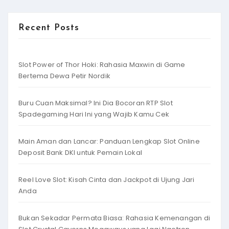
Recent Posts
Slot Power of Thor Hoki: Rahasia Maxwin di Game
Bertema Dewa Petir Nordik
Buru Cuan Maksimal? Ini Dia Bocoran RTP Slot
Spadegaming Hari Ini yang Wajib Kamu Cek
Main Aman dan Lancar: Panduan Lengkap Slot Online
Deposit Bank DKI untuk Pemain Lokal
Reel Love Slot: Kisah Cinta dan Jackpot di Ujung Jari
Anda
Bukan Sekadar Permata Biasa: Rahasia Kemenangan di