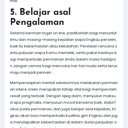
mal.
5. Belajar asal
Pengalaman
Selama bermain togel on line, pastikanlah bagi menuntut
ilmu dari masing-masing kejadian siapa Engkau peroleh,
baik itu keberhasilan atau kekalahan. Penilaian rencana s
erta putusan siapa Kamu memetik, serta pakai hasilnya b
agi memperbaiki permainan Anda dalam masa hadapa
n.Jangan cemas bagi mencoba hal-hal muda serta terus
maju menjadi pemain.
Mempersiapkan mental sebelumnya melakukan permain
an lotere onlen merupakan tahap vital bagi memperoleh
result yang terbaik. Dengan ajeg diam, menyusun maksu
d apa pragmatis, menyusun mood bersama baik, stabil f
okus pada permainan, dan juga belajar asal kejadian, En
gkau akan bisa memperbaiki kualitas gim Engkau dan jug
a mendapatkan keberhasilan di dalam dunia perjudian o