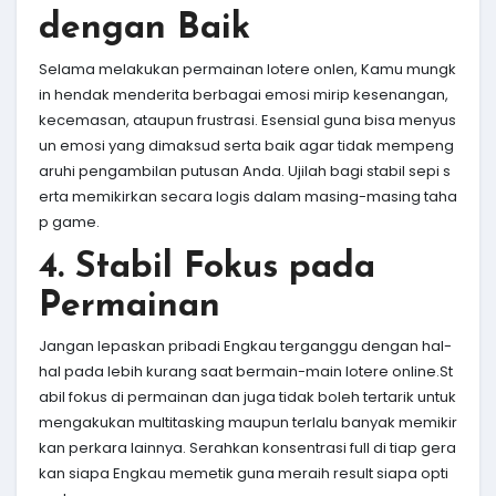
dengan Baik
Selama melakukan permainan lotere onlen, Kamu mungk
in hendak menderita berbagai emosi mirip kesenangan,
kecemasan, ataupun frustrasi. Esensial guna bisa menyus
un emosi yang dimaksud serta baik agar tidak mempeng
aruhi pengambilan putusan Anda. Ujilah bagi stabil sepi s
erta memikirkan secara logis dalam masing-masing taha
p game.
4. Stabil Fokus pada
Permainan
Jangan lepaskan pribadi Engkau terganggu dengan hal-
hal pada lebih kurang saat bermain-main lotere online.St
abil fokus di permainan dan juga tidak boleh tertarik untuk
mengakukan multitasking maupun terlalu banyak memikir
kan perkara lainnya. Serahkan konsentrasi full di tiap gera
kan siapa Engkau memetik guna meraih result siapa opti