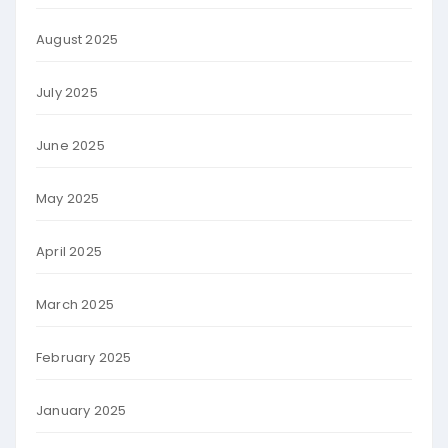
August 2025
July 2025
June 2025
May 2025
April 2025
March 2025
February 2025
January 2025