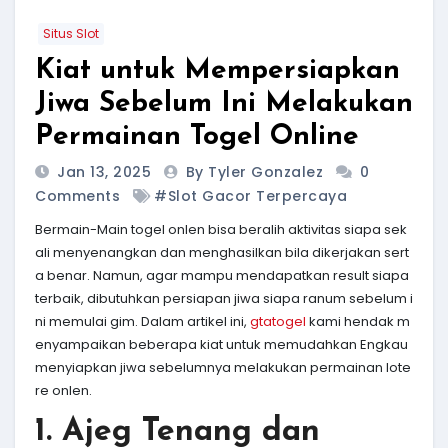
Situs Slot
Kiat untuk Mempersiapkan
Jiwa Sebelum Ini Melakukan
Permainan Togel Online
Jan 13, 2025
By Tyler Gonzalez
0
Comments
#slot Gacor Terpercaya
Bermain-Main togel onlen bisa beralih aktivitas siapa sek
ali menyenangkan dan menghasilkan bila dikerjakan sert
a benar. Namun, agar mampu mendapatkan result siapa
terbaik, dibutuhkan persiapan jiwa siapa ranum sebelum i
ni memulai gim. Dalam artikel ini,
gtatogel
kami hendak m
enyampaikan beberapa kiat untuk memudahkan Engkau
menyiapkan jiwa sebelumnya melakukan permainan lote
re onlen.
1. Ajeg Tenang dan