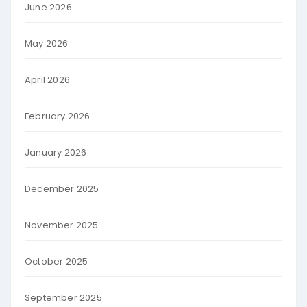
June 2026
May 2026
April 2026
February 2026
January 2026
December 2025
November 2025
October 2025
September 2025