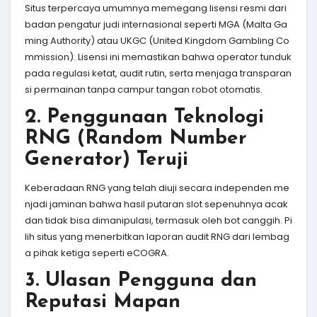
Situs terpercaya umumnya memegang lisensi resmi dari
badan pengatur judi internasional seperti MGA (Malta Ga
ming Authority) atau UKGC (United Kingdom Gambling Co
mmission). Lisensi ini memastikan bahwa operator tunduk
pada regulasi ketat, audit rutin, serta menjaga transparan
si permainan tanpa campur tangan robot otomatis.
2. Penggunaan Teknologi
RNG (Random Number
Generator) Teruji
Keberadaan RNG yang telah diuji secara independen me
njadi jaminan bahwa hasil putaran slot sepenuhnya acak
dan tidak bisa dimanipulasi, termasuk oleh bot canggih. Pi
lih situs yang menerbitkan laporan audit RNG dari lembag
a pihak ketiga seperti eCOGRA.
3. Ulasan Pengguna dan
Reputasi Mapan