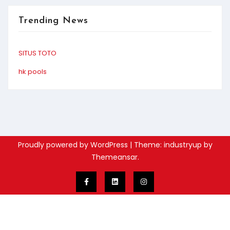
Trending News
SITUS TOTO
hk pools
Proudly powered by WordPress
|
Theme: industryup by
Themeansar
.