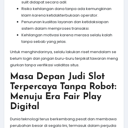
sulit didapat secara adil.
Risiko kehilangan dana tanpa ada kemungkinan
klaim karena ketidakterbukaan operator.
Penurunan kualitas layanan dan ketidaksiapan
sistem dalam memproses transaksi.
Kehilangan motivasi karena merasa selalu kalah
tanpa sebab yang jelas.
Untuk menghindarinya, selalu lakukan riset mendalam se
belum login dan jangan buru-buru terpikat tawaran meng
giurkan tanpa verifikasi validitas situs.
Masa Depan Judi Slot
Terpercaya Tanpa Robot:
Menuju Era Fair Play
Digital
Dunia teknologi terus berkembang pesat dan membawa
perubahan besar di segala lini, termasuk dalam perjudia