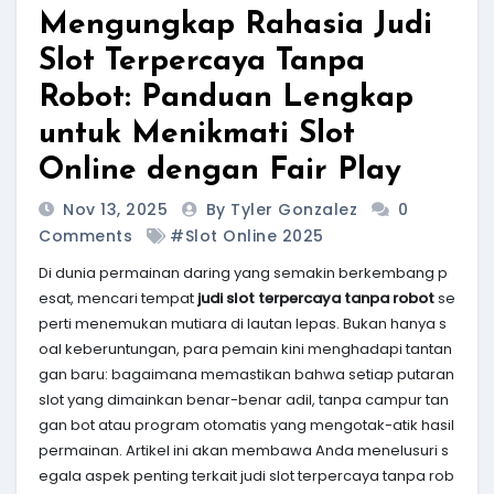
Mengungkap Rahasia Judi
Slot Terpercaya Tanpa
Robot: Panduan Lengkap
untuk Menikmati Slot
Online dengan Fair Play
Nov 13, 2025
By Tyler Gonzalez
0
Comments
#slot Online 2025
Di dunia permainan daring yang semakin berkembang p
esat, mencari tempat
judi slot terpercaya tanpa robot
se
perti menemukan mutiara di lautan lepas. Bukan hanya s
oal keberuntungan, para pemain kini menghadapi tantan
gan baru: bagaimana memastikan bahwa setiap putaran
slot yang dimainkan benar-benar adil, tanpa campur tan
gan bot atau program otomatis yang mengotak-atik hasil
permainan. Artikel ini akan membawa Anda menelusuri s
egala aspek penting terkait judi slot terpercaya tanpa rob