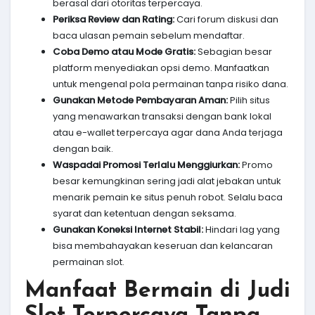
berasal dari otoritas terpercaya.
Periksa Review dan Rating:
Cari forum diskusi dan
baca ulasan pemain sebelum mendaftar.
Coba Demo atau Mode Gratis:
Sebagian besar
platform menyediakan opsi demo. Manfaatkan
untuk mengenal pola permainan tanpa risiko dana.
Gunakan Metode Pembayaran Aman:
Pilih situs
yang menawarkan transaksi dengan bank lokal
atau e-wallet terpercaya agar dana Anda terjaga
dengan baik.
Waspadai Promosi Terlalu Menggiurkan:
Promo
besar kemungkinan sering jadi alat jebakan untuk
menarik pemain ke situs penuh robot. Selalu baca
syarat dan ketentuan dengan seksama.
Gunakan Koneksi Internet Stabil:
Hindari lag yang
bisa membahayakan keseruan dan kelancaran
permainan slot.
Manfaat Bermain di Judi