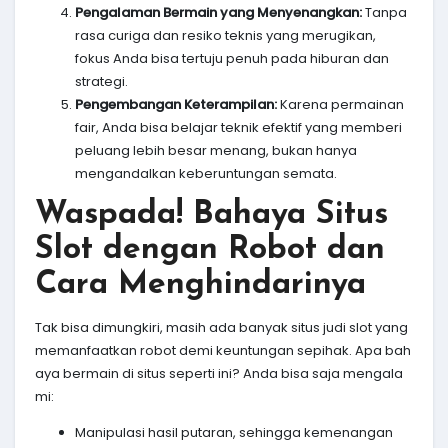
Pengalaman Bermain yang Menyenangkan:
Tanpa
rasa curiga dan resiko teknis yang merugikan,
fokus Anda bisa tertuju penuh pada hiburan dan
strategi.
Pengembangan Keterampilan:
Karena permainan
fair, Anda bisa belajar teknik efektif yang memberi
peluang lebih besar menang, bukan hanya
mengandalkan keberuntungan semata.
Waspada! Bahaya Situs
Slot dengan Robot dan
Cara Menghindarinya
Tak bisa dimungkiri, masih ada banyak situs judi slot yang
memanfaatkan robot demi keuntungan sepihak. Apa bah
aya bermain di situs seperti ini? Anda bisa saja mengala
mi:
Manipulasi hasil putaran, sehingga kemenangan