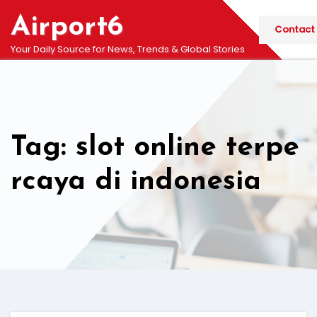
Skip
Airport6
to
Contact
content
Your Daily Source for News, Trends & Global Stories
Tag: slot online terpe
rcaya di indonesia