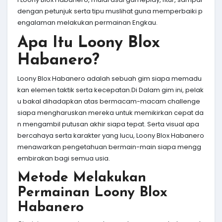
dengan petunjuk serta tipu muslihat guna memperbaiki p
engalaman melakukan permainan Engkau.
Apa Itu Loony Blox
Habanero?
Loony Blox Habanero adalah sebuah gim siapa memadu
kan elemen taktik serta kecepatan.Di Dalam gim ini, pelak
u bakal dihadapkan atas bermacam-macam challenge
siapa mengharuskan mereka untuk memikirkan cepat da
n mengambil putusan akhir siapa tepat. Serta visual apa
bercahaya serta karakter yang lucu, Loony Blox Habanero
menawarkan pengetahuan bermain-main siapa mengg
embirakan bagi semua usia.
Metode Melakukan
Permainan Loony Blox
Habanero