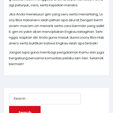
agi petunjuk, cara, serta kejadian mereka.
Jika Anda menelusuri gim yang seru serta menantang, Lo
ony Blox Habanero ialah pilihan apa akurat.Dengan berm
acam-macam ciri menarik serta cara bermain yang adikt
if, gim ini yakin akan menciptakan Engkau ketagihan. Sehi
ngga, siapkan diri Anda guna masuk dunia Loony Blox Hab
anero serta buktikan bahwa Engkau ialah apa terbaik!
Jangan lupa guna membagi pengalaman Kamu dan juga
bergabung bersama komunitas pelaku lain-lain. Selamat
bermain!
Search
for: