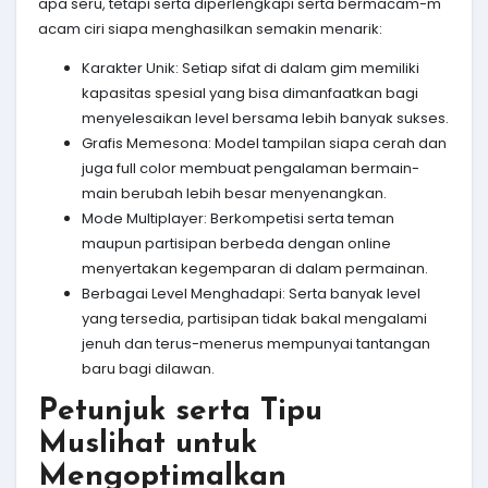
apa seru, tetapi serta diperlengkapi serta bermacam-m
acam ciri siapa menghasilkan semakin menarik:
Karakter Unik: Setiap sifat di dalam gim memiliki
kapasitas spesial yang bisa dimanfaatkan bagi
menyelesaikan level bersama lebih banyak sukses.
Grafis Memesona: Model tampilan siapa cerah dan
juga full color membuat pengalaman bermain-
main berubah lebih besar menyenangkan.
Mode Multiplayer: Berkompetisi serta teman
maupun partisipan berbeda dengan online
menyertakan kegemparan di dalam permainan.
Berbagai Level Menghadapi: Serta banyak level
yang tersedia, partisipan tidak bakal mengalami
jenuh dan terus-menerus mempunyai tantangan
baru bagi dilawan.
Petunjuk serta Tipu
Muslihat untuk
Mengoptimalkan