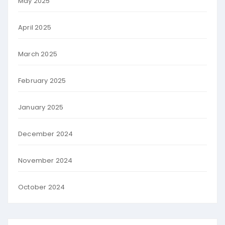
May 2025
April 2025
March 2025
February 2025
January 2025
December 2024
November 2024
October 2024