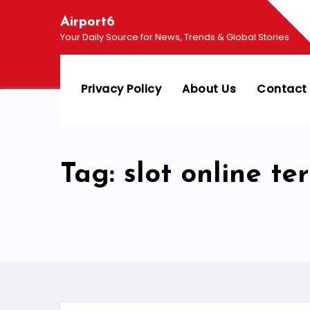
Skip
Airport6
to
Your Daily Source for News, Trends & Global Stories
content
Privacy Policy
About Us
Contact
Tag: slot online t