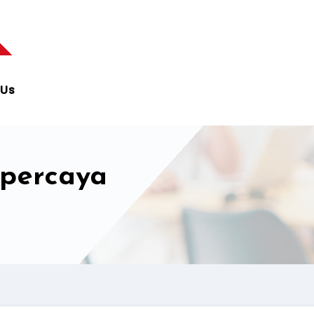
 Us
erpercaya