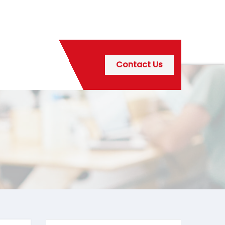
Contact Us